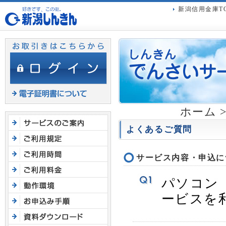
ヘ
新潟信用金庫T
ッ
ダ
メ
ニ
ュ
ー
へ
ジ
ホーム
ャ
ン
よくあるご質問
プ
サービス内容・申込に
パソコン
ービスを