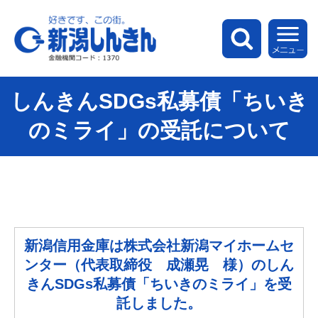
新潟しんきん
検索
メ
しんきんSDGs私募債「ちいき
のミライ」の受託について
新潟信用金庫は株式会社新潟マイホームセ
ンター（代表取締役 成瀬晃 様）のしん
きんSDGs私募債「ちいきのミライ」を受
託しました。