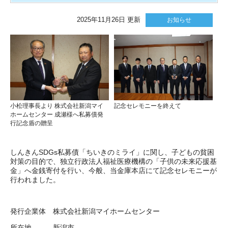
2025年11月26日 更新
お知らせ
小松理事長より 株式会社新潟マイ
記念セレモニーを終えて
ホームセンター 成瀬様へ私募債発
行記念盾の贈呈
しんきんSDGs私募債「ちいきのミライ」に関し、子どもの貧困
対策の目的で、独立行政法人福祉医療機構の「子供の未来応援基
金」へ金銭寄付を行い、今般、当金庫本店にて記念セレモニーが
行われました。
発行企業体 株式会社新潟マイホームセンター
所在地 新潟市