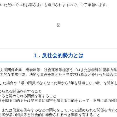
いただいているお客さまにも適用されますので、ご了承願います。
記
1．反社会的勢力とは
力団関係企業、総会屋等、社会運動等標ぼうゴロまたは特殊知能暴力集
力的な要求行為、法的な責任を超えた不当要求行為などを行った場合に
判明した場合や「暴力団員でなくなった時から5年を経過しない者」を追加
められる関係を有すること
いると認められる関係を有すること
益を図る目的または第三者に損害を加える目的をもって、不当に暴力団
、または便宜を供与するなどの関与をしていると認められる関係を有す
る者が暴力団員等と社会的に非難されるべき関係を有すること