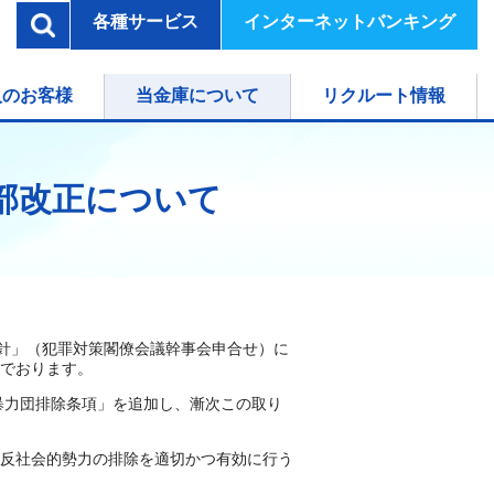
各種サービス
インターネットバンキング
検索
人のお客様
当金庫について
リクルート情報
部改正について
指針」（犯罪対策閣僚会議幹事会申合せ）に
でおります。
暴力団排除条項」を追加し、漸次この取り
反社会的勢力の排除を適切かつ有効に行う