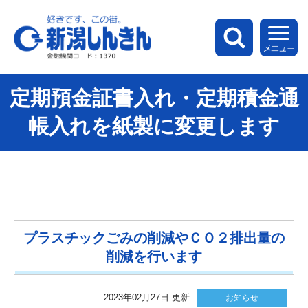
新潟しんきん
検索
メ
定期預金証書入れ・定期積金通
帳入れを紙製に変更します
プラスチックごみの削減やＣＯ２排出量の
削減を行います
2023年02月27日 更新
お知らせ