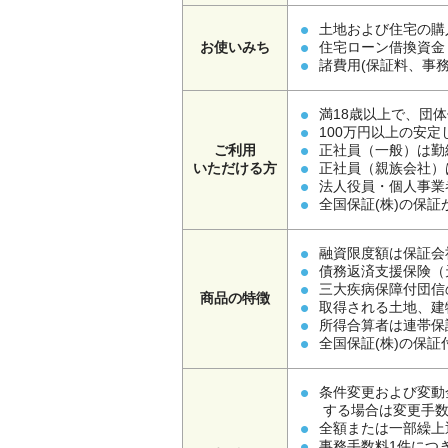
土地および住宅の購
お使いみち
住宅ローン借換資金
諸費用(保証料、事
満18歳以上で、団
100万円以上の安
ご利用
正社員（一般）は勤
いただける方
正社員（親族会社）
法人役員・個人事業
全国保証(株)の保
融資限度額は保証会
債務返済支援保険（
三大疾病保障付団信
商品の特徴
取得される土地、建
所得合算者は連帯保
全国保証(株)の保
条件変更および変動
する場合は変更手数
全額または一部繰上
事務手数料1件につき