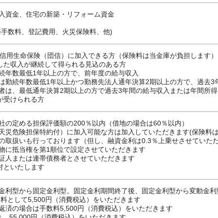
入資金、住宅の新築・リフォーム資金
務手数料、登記費用、火災保険料、他)
体信用生命保険（団信）に加入できる方（保険料は当金庫が負担します）
定した収入が継続して得られる見込のある方
続年数最低1年以上の方で、前年度の給与収入
は勤続年数最低1年以上かつ勤務先法人通年決算2期以上の方で、過去3
者は、最低通年決算2期以上の方で過去3年間の給与収入または年間所得
証が受けられる方
社の定める担保評価額の200％以内（借地の場合は60％以内）
天災危険担保特約付）に加入可能な方は加入していただきます(保険料は
の取扱いも行っております（但し、融資金利は0.3％上乗せさせていた
物に抵当権を第1順位で設定させていただきます
証人または連帯債務者とさせていただきます
証付といたします
金利型から固定金利型。固定金利期間終了後、固定金利型から変動金利
料として5,500円（消費税込）をいただきます
返済の場合は手数料5,500円（消費税込）をいただきます
、55,000円（消費税込）をいただきます