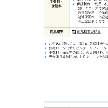
手数料・
保証料例 ご利用い
保証料
(例：Cコースで保証
通常保証料 担保価格
超過保証料 上記超過
※上記はあくまで
商品概要
商品概要説明書
お申込に際しては、事前に各保証会社
住宅ローン（新リビング・リフォーム
手数料・保証料の他に、火災保険料、
当金庫営業地区内にお住まい、または