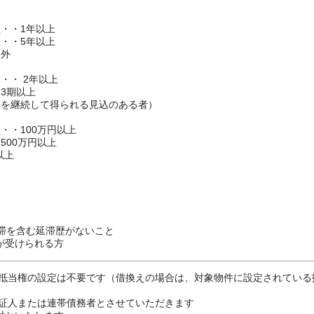
・・1年以上
・・5年以上
外
・ 2年以上
・3期以上
を継続して得られる見込のある者）
・100万円以上
00万円以上
以上
滞を含む延滞歴がないこと
証が受けられる方
抵当権の設定は不要です（借換えの場合は、対象物件に設定されている
証人または連帯債務者とさせていただきます