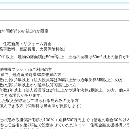
は年間所得の6倍以内が限度
、住宅新築・リフォーム資金
務手数料、登記費用、火災保険料他）
2
2
0％以上、建物の床面積は50m
以上、土地の面積は60m
以上の物件が
援機構フラット35ご利用の方
未満で、最終返済時満80歳未満の方
数は原則2年以上（法人役員等は3年以上かつ通年決算3期以上）の方
数は原則3年以上かつ通年決算3期以上の方
年数1年以上（法人役員等は2年以上かつ通年決算2期以上）の方、個人
用できる場合があります。
定した収入が継続して得られる見込みのある方
加入できる方（保険料は当金庫が負担します）
社の定める担保評価額の100％＋別枠500万円まで（借地の場合60％以
物に抵当権を第2順位で設定させていただきます（住宅金融支援機構フラ