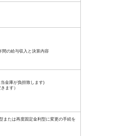
年間の給与収入と決算内容
当金庫が負担致します)
だきます）
型または再度固定金利型に変更の手続を