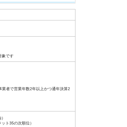
対象です
事業者で営業年数2年以上かつ通年決算2
内）
ット35の次順位）