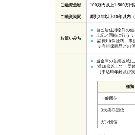
ご融資金額
100万円以上1,500万
ご融資期間
原則2年以上20年以内
自己居住用物件の借
上記と同時に行うリ
お使いみち
諸費用(保証料、事
※有担保商品との
当金庫の営業区域に
満18歳以上で、団
（申込時年齢及び
種類
一般団信
3大疾病団信
ガン団信