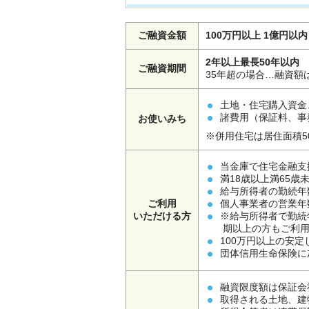
ご融資金額
100万円以上 1億円以内
2年以上最長50年以内
ご融資期間
35年超の場合…融資額
土地・住宅購入資金
諸費用（保証料、事
お使いみち
※併用住宅は居住面積5
当金庫で住宅金融支
満18歳以上満65歳
給与所得者の勤続年
ご利用
個人事業者の営業年
いただける方
※給与所得者で勤続
期以上の方もご利
100万円以上の安
団体信用生命保険に
融資限度額は保証会
取得される土地、建