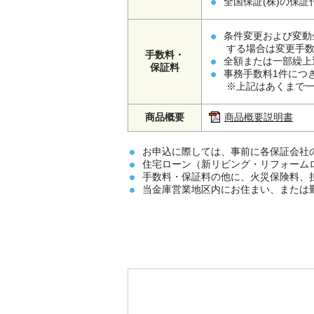
全国保証(株)の保
条件変更および変動
する場合は変更手数
手数料・
全額または一部繰上
保証料
事務手数料1件につき
※上記はあくまで
商品概要
商品概要説明書
お申込に際しては、事前に各保証会社
住宅ローン（新リビング・リフォーム
手数料・保証料の他に、火災保険料、
当金庫営業地区内にお住まい、または