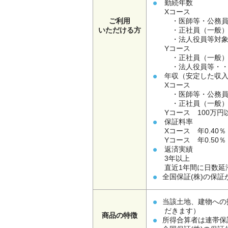
勤続年数
Xコース
ご利用
・医師等・公務員
いただける方
・正社員（一般）
・法人役員等対象
Yコース
・正社員（一般）・
・法人役員等・
年収（安定した収入
Xコース
・医師等・公務員・
・正社員（一般）5
Yコース 100万円
保証料率
Xコース 年0.40％
Yコース 年0.50％
返済実績
3年以上
直近1年間に日数延
全国保証(株)の保
当該土地、建物への
だきます）
商品の特徴
所得合算者は連帯保